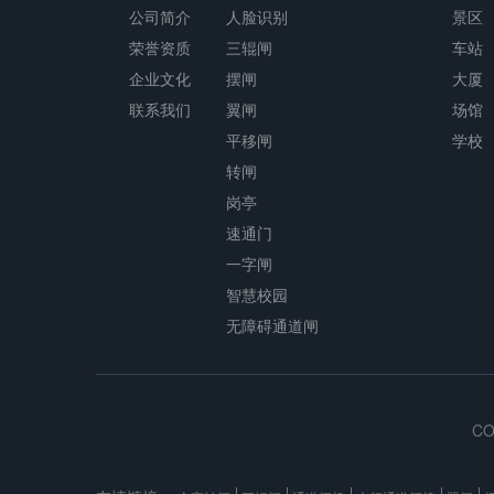
公司简介
人脸识别
景区
荣誉资质
三辊闸
车站
企业文化
摆闸
大厦
联系我们
翼闸
场馆
平移闸
学校
转闸
岗亭
速通门
一字闸
智慧校园
无障碍通道闸
C