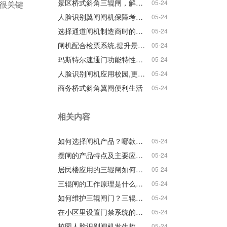
景区桥式斜角三辊闸，解决排队现象
05-24
很关键
人脸识别翼闸闸机保障考勤记录精确性
05-24
选择通道闸机制造商时的注意事项
05-24
闸机配合检票系统,提升景区服务效率
05-24
玛斯特尔速通门功能特性介绍
05-24
人脸识别闸机应用校园,更好管理治安出入
05-24
商务桥式斜角翼闸便利生活
05-24
相关内容
如何选择闸机产品？哪款闸机适合你的项目？
05-24
摆闸的产品特点及主要应用场所
05-24
居民楼应用的三辊闸如何做好安全防范措施？
05-24
三辊闸的工作原理是什么？如何维护它？使用时应该注意什么？
05-24
如何维护三辊闸门？三辊闸门的维护方法介绍？
05-24
在小区里设置门禁系统的好处是什么？
05-24
校园人脸识别闸机发生故障时，应该如何检查处理？
05-24