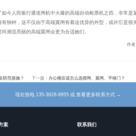
了如今人民银行通道闸机中火爆的高端自动检票机之四，非常是
情有独钟，这不仅由于高端翼闸有着这优异的外型，或许它是很
时尚潮流亮丽的高端翼闸会更为合适她们。
作者
全防范措施？
下一篇：
办公楼应该怎么选摆闸、翼闸、平移门？
现在致电 135-3828-9955 或 查看更多联系方式 →
方案
联系我们