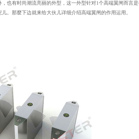
外，也有时尚潮流亮丽的外型，这一外型针对1个高端翼闸而言是
宠儿。那麼下边就来给大伙儿详细介绍高端翼闸的作用运用。