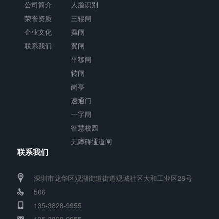
公司简介
人脸识别
荣誉资质
三辊闸
企业文化
摆闸
联系我们
翼闸
平移闸
转闸
岗亭
速通门
一字闸
智慧校园
无障碍通道闸
联系我们
深圳市龙华区观湖街道街道观城社区大和工业区28号
506
135-3828-9955
135-3828-9955