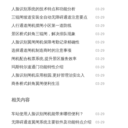
人脸识别系统的技术特点和功能分析
03-29
三辊闸坡道安装全自动无障碍通道注意要点
03-29
人行通道闸机摆闸小区第一道防线
03-29
景区桥式斜角三辊闸，解决排队现象
03-29
人脸识别翼闸闸机保障考勤记录精确性
03-29
选择通道闸机制造商时的注意事项
03-29
闸机配合检票系统,提升景区服务效率
03-29
玛斯特尔速通门功能特性介绍
03-29
人脸识别闸机应用校园,更好管理治安出入
03-29
商务桥式斜角翼闸便利生活
03-29
相关内容
车站使用人脸识别闸机能带来哪些便利？
03-29
无障碍通道翼闸系统主要软件及功能特点介绍
03-29