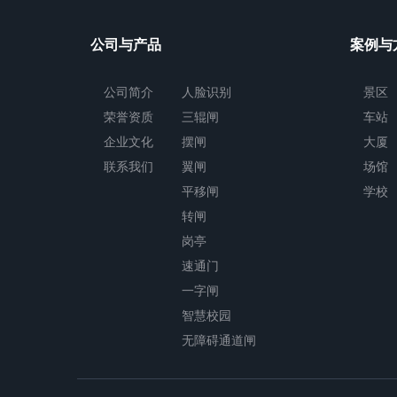
公司与产品
案例与
公司简介
人脸识别
景区
荣誉资质
三辊闸
车站
企业文化
摆闸
大厦
联系我们
翼闸
场馆
平移闸
学校
转闸
岗亭
速通门
一字闸
智慧校园
无障碍通道闸