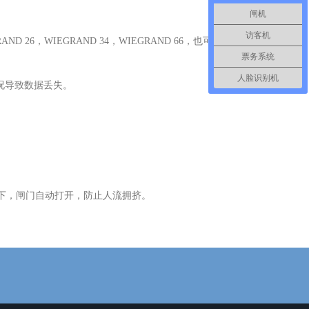
闸机
访客机
D 26，WIEGRAND 34，WIEGRAND 66，也可连
票务系统
人脸识别机
况导致数据丢失。
况下，闸门自动打开，防止人流拥挤。