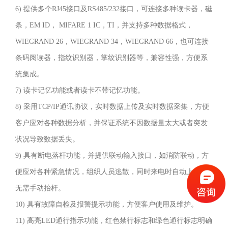
(304
6) 提供多个RJ45接口及RS485/232接口，可连接多种读卡器，磁
号)
条，EM ID， MIFARE 1 IC，TI，并支持多种数据格式，
不
WIEGRAND 26，WIEGRAND 34，WIEGRAND 66，也可连接
锈
条码阅读器，指纹识别器，掌纹识别器等，兼容性强，方便系
钢
统集成。
板
7) 读卡记忆功能或者读卡不带记忆功能。
冲
8) 采用TCP/IP通讯协议，实时数据上传及实时数据采集，方便
压
客户应对各种数据分析，并保证系统不因数据量太大或者突发
成
状况导致数据丢失。
型，
9) 具有断电落杆功能，并提供联动输入接口，如消防联动，方
造
便应对各种紧急情况，组织人员逃散，同时来电时自动上杆，
型
无需手动抬杆。
美
10) 具有故障自检及报警提示功能，方便客户使用及维护。
观
11) 高亮LED通行指示功能，红色禁行标志和绿色通行标志明确