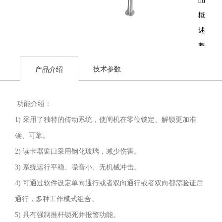
概
述：
整
个
技术参数
产品介绍
产
品
功能介绍：
外
1) 采用了独特的传动系统，使闸机在零位锁定、解锁更加准
形
确、可靠。
采
2) 读卡器窗口采用钢化玻璃，减少伤害。
用
3) 系统运行平稳、噪音小、无机械冲击。
国
4) 可通过软件设定单向通行或者双向通行或者双向都需验证后
产
通行，多种工作模式组合。
标
5) 具有强制推杆锁死并报警功能。
准