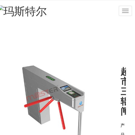
Togg
navig
超
市
三
辊
闸
产
品