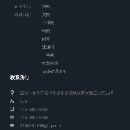
企业文化
摆闸
形
联系我们
翼闸
机
平移闸
箱
转闸
与
岗亭
通
速通门
道
一字闸
闸
智慧校园
杆
无障碍通道闸
联系我们
构
成
深圳市龙华区观湖街道街道观城社区大和工业区28号
的
506
通
135-3828-9955
道
135-3828-9955
可
2850351199@qq.com