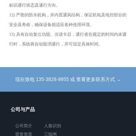
大
标识通行状态及通行方向。
方，
12) 严密的防水机构，并内置通风结构，保证机电及电控部分的
防
安全及寿命，确保设备能适应各种使用环境。
锈、
13) 具有自动复位功能。当读卡后，通行者在规定的时间内未通
耐
行时，系统将自动取消通行，并可设定具体时间。
用，
能
抵
抗
现在致电 135-3828-9955 或 查看更多联系方式 →
外
力
破
公司与产品
坏。
长
公司简介
人脸识别
方
荣誉资质
三辊闸