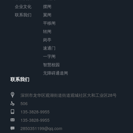
企业文化
摆闸
力
联系我们
翼闸
破
平移闸
坏。
转闸
长
岗亭
方
速通门
形
一字闸
机
智慧校园
箱
无障碍通道闸
联系我们
与
通
深圳市龙华区观湖街道街道观城社区大和工业区28号
道
506
闸
135-3828-9955
杆
135-3828-9955
构
2850351199@qq.com