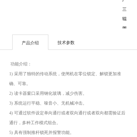
三
辊
闸
产
技术参数
产品介绍
品
概
功能介绍：
述：
1) 采用了独特的传动系统，使闸机在零位锁定、解锁更加准
整
确、可靠。
个
2) 读卡器窗口采用钢化玻璃，减少伤害。
产
3) 系统运行平稳、噪音小、无机械冲击。
品
4) 可通过软件设定单向通行或者双向通行或者双向都需验证后
外
通行，多种工作模式组合。
形
5) 具有强制推杆锁死并报警功能。
采