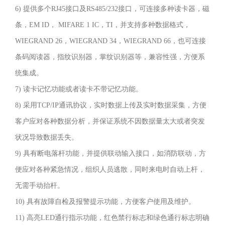
用
6) 提供多个RJ45接口及RS485/232接口，可连接多种读卡器，磁
国
条，EM ID， MIFARE 1 IC，TI，并支持多种数据格式，
产
WIEGRAND 26，WIEGRAND 34，WIEGRAND 66，也可连接
标
条码阅读器，指纹识别器，掌纹识别器等，兼容性强，方便系
准
统集成。
(304
7) 读卡记忆功能或者读卡不带记忆功能。
号)
8) 采用TCP/IP通讯协议，实时数据上传及实时数据采集，方便
不
客户应对各种数据分析，并保证系统不因数据量太大或者突发
锈
状况导致数据丢失。
钢
9) 具有断电落杆功能，并提供联动输入接口，如消防联动，方
板
便应对各种紧急情况，组织人员逃散，同时来电时自动上杆，
冲
无需手动抬杆。
压
10) 具有故障自检及报警提示功能，方便客户使用及维护。
成
11) 高亮LED通行指示功能，红色禁行标志和绿色通行标志明确