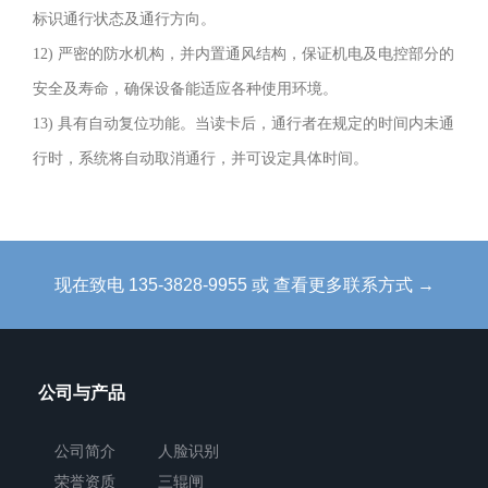
型，
标识通行状态及通行方向。
造
12) 严密的防水机构，并内置通风结构，保证机电及电控部分的
型
安全及寿命，确保设备能适应各种使用环境。
美
13) 具有自动复位功能。当读卡后，通行者在规定的时间内未通
观
行时，系统将自动取消通行，并可设定具体时间。
大
方，
防
锈、
现在致电 135-3828-9955 或 查看更多联系方式 →
耐
用，
能
公司与产品
抵
抗
公司简介
人脸识别
外
荣誉资质
三辊闸