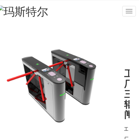
Togg
navig
工
厂
三
辊
闸
工
厂