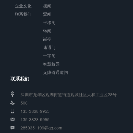
企业文化
摆闸
形
联系我们
翼闸
机
平移闸
箱
转闸
与
岗亭
通
速通门
道
一字闸
闸
智慧校园
杆
无障碍通道闸
联系我们
构
成
深圳市龙华区观湖街道街道观城社区大和工业区28号
的
506
通
135-3828-9955
道
135-3828-9955
可
2850351199@qq.com