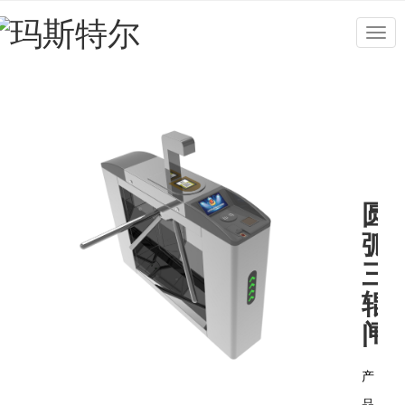
Togg
navig
圆
弧
三
辊
闸
产
品