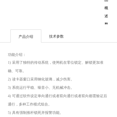
概
述：
整
个
技术参数
产品介绍
产
品
功能介绍：
外
1) 采用了独特的传动系统，使闸机在零位锁定、解锁更加准
形
确、可靠。
采
2) 读卡器窗口采用钢化玻璃，减少伤害。
用
3) 系统运行平稳、噪音小、无机械冲击。
国
4) 可通过软件设定单向通行或者双向通行或者双向都需验证后
产
通行，多种工作模式组合。
标
5) 具有强制推杆锁死并报警功能。
准