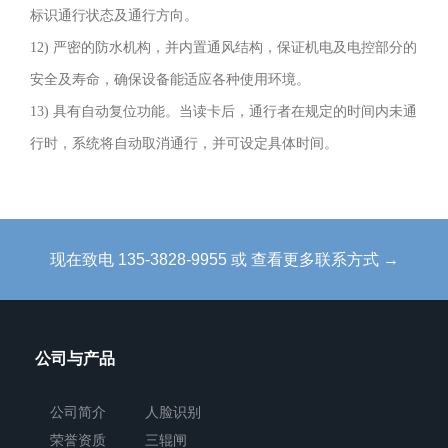
大
标识通行状态及通行方向。
方，
12) 严密的防水机构，并内置通风结构，保证机电及电控部分的
防
安全及寿命，确保设备能适应各种使用环境。
锈、
13) 具有自动复位功能。当读卡后，通行者在规定的时间内未通
耐
行时，系统将自动取消通行，并可设定具体时间。
用，
能
抵
抗
现在致电 135-3828-9955 或 查看更多联系方式 →
外
力
破
公司与产品
坏。
长
公司简介
人脸识别
荣誉资质
三辊闸
方