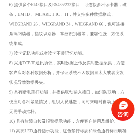
6) 提供多个RJ45接口及RS485/232接口，可连接多种读卡器，磁
(304
条，EM ID， MIFARE 1 IC，TI，并支持多种数据格式，
号)
不
WIEGRAND 26，WIEGRAND 34，WIEGRAND 66，也可连接
锈
条码阅读器，指纹识别器，掌纹识别器等，兼容性强，方便系
钢
统集成。
板
7) 读卡记忆功能或者读卡不带记忆功能。
冲
8) 采用TCP/IP通讯协议，实时数据上传及实时数据采集，方便
压
客户应对各种数据分析，并保证系统不因数据量太大或者突发
成
状况导致数据丢失。
型，
9) 具有断电落杆功能，并提供联动输入接口，如消防联动，方
造
便应对各种紧急情况，组织人员逃散，同时来电时自动上杆，
型
无需手动抬杆。
美
10) 具有故障自检及报警提示功能，方便客户使用及维护。
观
11) 高亮LED通行指示功能，红色禁行标志和绿色通行标志明确