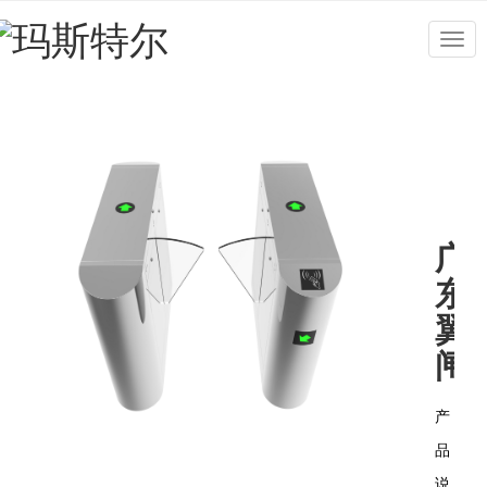
Togg
navig
广
东
翼
闸
产
品
说