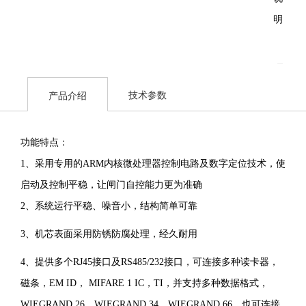
明：
是
主
技术参数
产品介绍
要
针
功能特点：
对
1、采用专用的ARM内核微处理器控制电路及数字定位技术，使
人
启动及控制平稳，让闸门自控能力更为准确
员
2、系统运行平稳、噪音小，结构简单可靠
通
3、机芯表面采用防锈防腐处理，经久耐用
道
进
4、提供多个RJ45接口及RS485/232接口，可连接多种读卡器，
行
磁条，EM ID， MIFARE 1 IC，TI，并支持多种数据格式，
智
WIEGRAND 26，WIEGRAND 34，WIEGRAND 66，也可连接