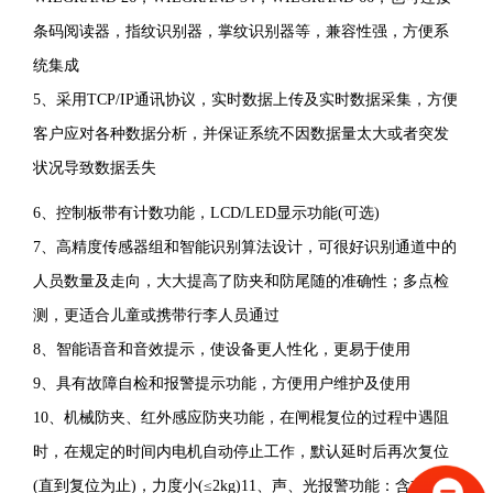
能
条码阅读器，指纹识别器，掌纹识别器等，兼容性强，方便系
管
统集成
理
5、
采用TCP/IP通讯协议，实时数据上传及实时数据采集，方便
的
客户应对各种数据分析，并保证系统不因数据量太大或者突发
高
状况导致数据丢失
科
6、控制板带有计数功能，LCD/LED显示功能(可选)
技
7、
高精度传感器组和智能识别算法设计，可很好识别通道中的
产
人员数量及走向，大大提高了防夹和防尾随的准确性；多点检
品，
测，更适合儿童或携带行李人员通过
是
8、
智能语音和音效提示，使设备更人性化，更易于使用
三
9、
具有故障自检和报警提示功能，方便用户维护及使用
辊
10、机械防夹、红外感应防夹功能，在闸棍复位的过程中遇阻
闸
时，在规定的时间内电机自动停止工作，默认延时后再次复位
和
(直到复位为止)，力度小(≤2kg)11、声、光报警功能：含非法闯