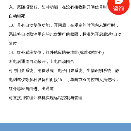
摆
入、尾随报警12、防冲功能，在没有接收到开闸信号时，摆臂
闸
自动锁死
的
13、
具有自动复位功能，开闸后，在规定的时间内未通行时，
升
系统将自动取消用户的此次通行的权限，标准为开启后5秒自动
级
复位
产
14、
红外感应复位，红外感应防夹功能(标准4对红外)
品，
断电后通道自动敞开，上电自动闭合
该
可与门禁系统、消费系统、电子门票系统、生物识别系统、静
产
电测试仪等多种设备相衔接15、可单向或双向控制人员进出，
品
红外感应自由进、出通道
加
可直接用管理计算机实现远程控制与管理
工
精
细、
功