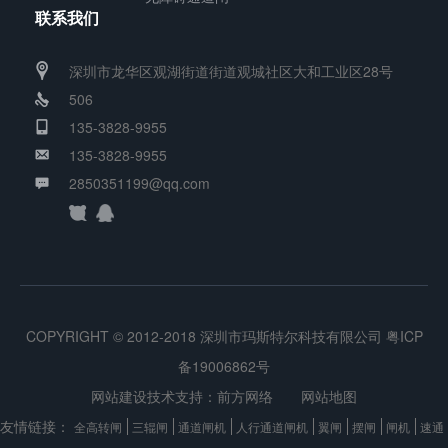
联系我们
微
处
深圳市龙华区观湖街道街道观城社区大和工业区28号
理
506
器
135-3828-9955
控
135-3828-9955
制
2850351199@qq.com
及
各
种
身
份
COPYRIGHT © 2012-2018 深圳市玛斯特尔科技有限公司
粤ICP
识
备19006862号
网站建设技术支持：
前方网络
网站地图
别
友情链接：
技
全高转闸
三辊闸
通道闸机
人行通道闸机
翼闸
摆闸
闸机
速通