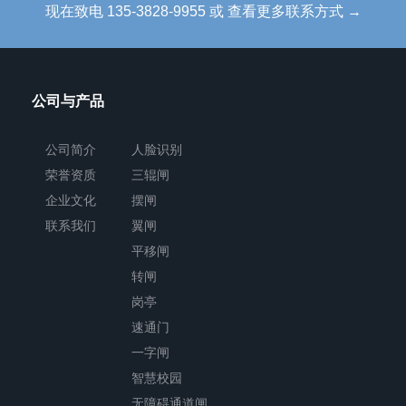
现在致电 135-3828-9955 或 查看更多联系方式 →
能
齐
全、
公司与产品
档
次
公司简介
人脸识别
高。
荣誉资质
三辊闸
企业文化
摆闸
联系我们
翼闸
翼
平移闸
闸
转闸
将
岗亭
机
速通门
械、
一字闸
电
智慧校园
子、
无障碍通道闸