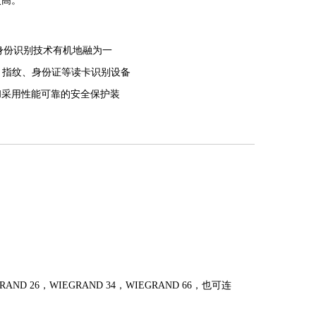
次高。
身份识别技术有机地融为一
码、指纹、身份证等读卡识别设备
和采用性能可靠的安全保护装
通道智能化控制与管理等。
于单通道和多通道；双机芯--
D 26，WIEGRAND 34，WIEGRAND 66，也可连