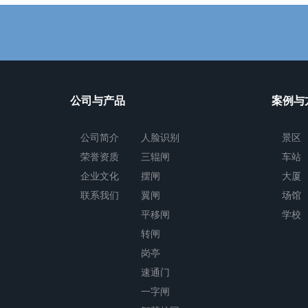
公司与产品
案例与
公司简介
人脸识别
景区
荣誉资质
三辊闸
车站
企业文化
摆闸
大厦
联系我们
翼闸
场馆
平移闸
学校
转闸
岗亭
速通门
一字闸