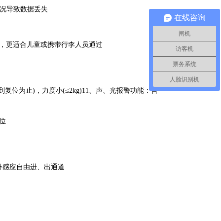
状况导致数据丢失
在线咨询
闸机
，更适合儿童或携带行李人员通过
访客机
票务系统
人脸识别机
为止)，力度小(≤2kg)11、声、光报警功能：含
位
外感应自由进、出通道