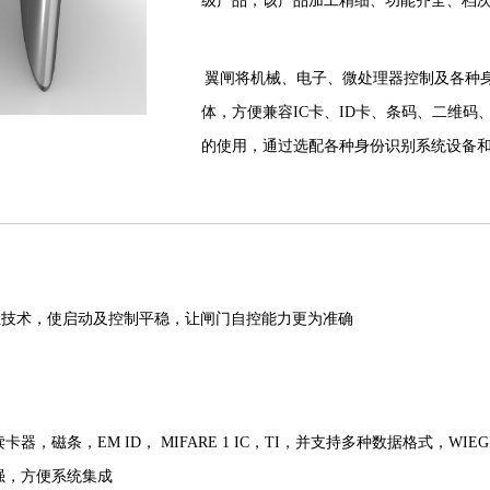
级产品，该产品加工精细、功能齐全、档
翼闸将机械、电子、微处理器控制及各种
体，方便兼容IC卡、ID卡、条码、二维
的使用，通过选配各种身份识别系统设备
置、报警装置、方向指示等，协调实现对
翼闸分为单机芯和双机芯两种：单机芯--用
用于多通道。
位技术，使启动及控制平稳，让闸门自控能力更为准确
器，磁条，EM ID， MIFARE 1 IC，TI，并支持多种数据格式，WIEGRAN
强，方便系统集成