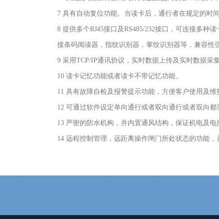
7 具有自动复位功能。当读卡后，通行者在规定的时
8 提供多个RJ45接口及RS485/232接口，可连接多种读卡
接条码阅读器，指纹识别器，掌纹识别器等，兼容性
9 采用TCP/IP通讯协议，实时数据上传及实时数
10 读卡记忆功能或者读卡不带记忆功能。
11 具有故障自检及报警提示功能，方便客户使用及维
12 可通过软件设定单向通行或者双向通行或者双向
13 严密的防水机构，并内置通风结构，保证机电及
14 远程控制管理，远距离操作闸门所处状态的功能