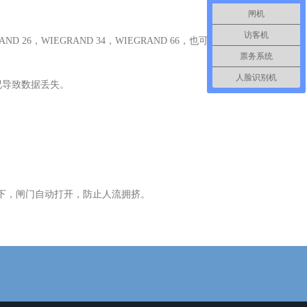
闸机
访客机
D 26，WIEGRAND 34，WIEGRAND 66，也可连
票务系统
人脸识别机
况导致数据丢失。
况下，闸门自动打开，防止人流拥挤。