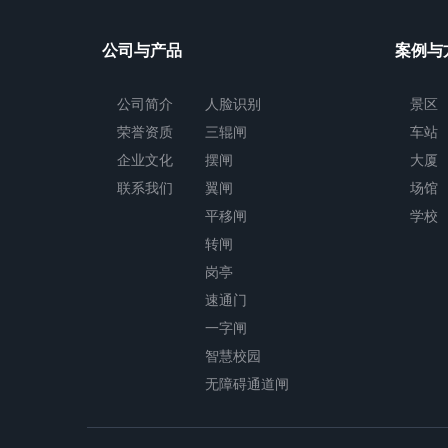
公司与产品
案例与
公司简介
人脸识别
景区
荣誉资质
三辊闸
车站
企业文化
摆闸
大厦
联系我们
翼闸
场馆
平移闸
学校
转闸
岗亭
速通门
一字闸
智慧校园
无障碍通道闸