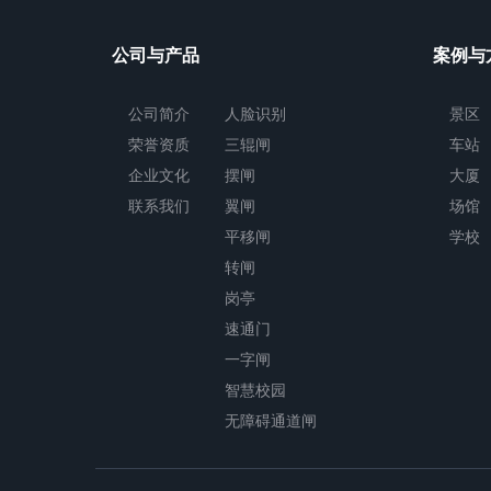
公司与产品
案例与
公司简介
人脸识别
景区
荣誉资质
三辊闸
车站
企业文化
摆闸
大厦
联系我们
翼闸
场馆
平移闸
学校
转闸
岗亭
速通门
一字闸
智慧校园
无障碍通道闸