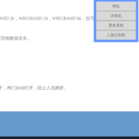
闸机
访客机
D 26，WIEGRAND 34，WIEGRAND 66，也可连
票务系统
人脸识别机
况导致数据丢失。
况下，闸门自动打开，防止人流拥挤。