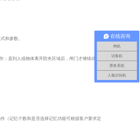
在线咨询
模式和参数。
闸机
访客机
作；直到人或物体离开防夹区域后，闸门才继续动
票务系统
人脸识别机
动作（记忆个数和是否选择记忆功能可根据客户要求定