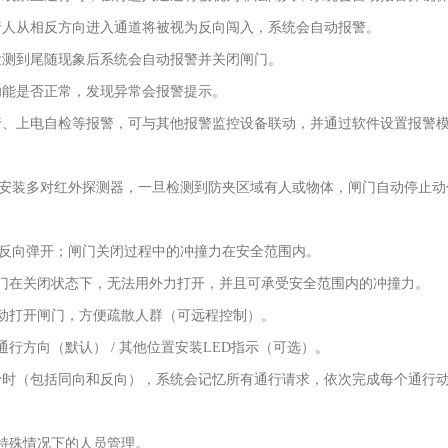
行人从相反方向进入通道将被视为反向闯入，系统会自动报警。
检测到尾随现象后系统会自动报警并关闭闸门。
功能是否正常，发现异常会报警提示。
行、上电自检等报警，可与其他报警监控设备联动，并通过软件设置报警
）安装多对红外探测器，一旦检测到防夹区域有人或物体，闸门自动停止动
时反向弹开；闸门关闭过程中的冲撞力在安全范围内。
闸门在关闭状态下，无法用外力打开，并且可承受安全范围内的冲撞力。
自动打开闸门，方便疏散人群（可远程控制）。
通行方向（默认） / 其他位置安装LED指示（可选）。
给予时（包括同向和反向），系统会记忆所有通行请求，依次完成每个通行
足特殊情况下的人员管理。