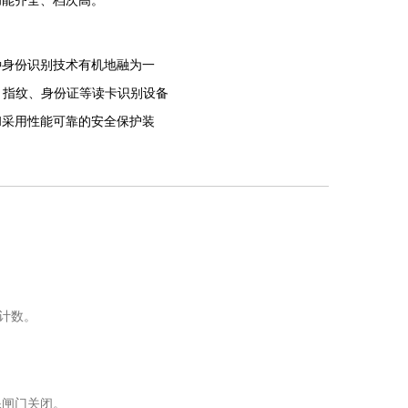
功能齐全、档次高。
种身份识别技术有机地融为一
码、指纹、身份证等读卡识别设备
和采用性能可靠的安全保护装
通道智能化控制与管理等。
芯--用于单通道和多通道；双
计数。
保闸门关闭。