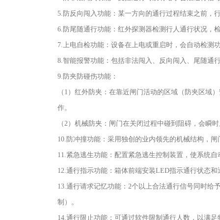
5.防反向闯入功能：某一方向的通行过程结束之前，
6.防尾随通行功能：红外探测器检测行人通行状况，
7.上电自检功能：设备在上电或重启时，会自动检测
8.智能报警功能：包括非法闯入、反向闯入、尾随通
9.防夹防碰伤功能：
（1）红外防夹：在靠近闸门活动的区域（防夹区域
作。
（2）机械防夹：闸门在关闭过程中碰到阻碍，会瞬
10.防冲撞功能：采用独创的业内领先的机械结构，
11.紧急逃生功能：配置紧急逃生控制装置，使系统
12.通行指示功能：箱体前端安装LED指示通行状态和
13.通行请求记忆功能：2个以上合法通行信号同时
制）。
14.通行限止功能：可通过软件限制通行人数，以满