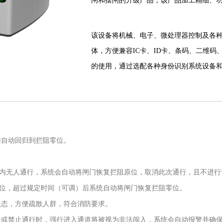
闸和摆闸的升级产品，该产品加工精细、
该设备将机械、电子、微处理器控制及各
体，方便兼容IC卡、ID卡、条码、二维
的使用，通过选配各种身份识别系统设备
置、报警装置、方向指示等，协调实现对
智能平移闸分为单机芯和双机芯两种：单机
机芯--用于多通道。
门自动回归到拦阻零位。
）内无人通行，系统会自动将闸门恢复拦阻原位，取消此次通行，且不进行
零位，超过规定时间（可调）后系统自动将闸门恢复拦阻零位。
状态，方便疏散人群，符合消防要求。
号或禁止通行时，强行进入通道将被视为非法闯入，系统会自动报警并确