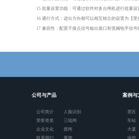
15.批量设置功能：可通过软件对多台闸机进行批量
16.通行方式：进出方向都可以相互独立的设置为【受
17.兼容性：配置干接点信号输出接口和宽阈电平信
公司与产品
案例与
公司简介
人脸识别
景区
荣誉资质
三辊闸
车站
企业文化
摆闸
大厦
联系我们
翼闸
场馆