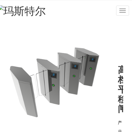
Togg
navig
高
档
平
移
闸
产
品