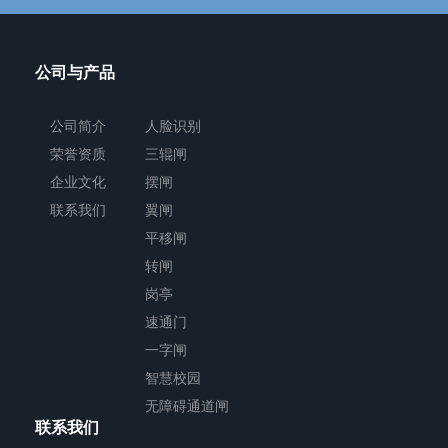
技
产
公司与产品
品，
是
公司简介
人脸识别
智
荣誉资质
三辊闸
能
企业文化
摆闸
翼
联系我们
翼闸
闸
平移闸
和
转闸
岗亭
摆
速通门
闸
一字闸
的
智慧校园
升
无障碍通道闸
级
联系我们
产