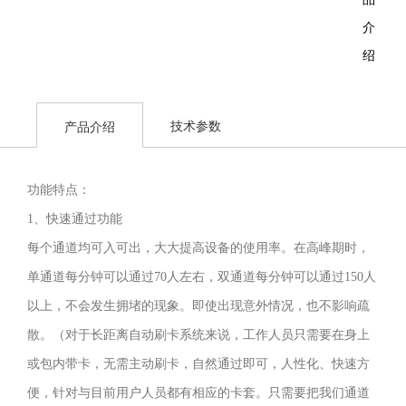
介
绍：
智
技术参数
产品介绍
能
无
功能特点：
障
1、快速通过功能
碍
每个通道均可入可出，大大提高设备的使用率。在高峰期时，
通
单通道每分钟可以通过70人左右，双通道每分钟可以通过150人
道
以上，不会发生拥堵的现象。即使出现意外情况，也不影响疏
主
散。（对于长距离自动刷卡系统来说，工作人员只需要在身上
要
或包内带卡，无需主动刷卡，自然通过即可，人性化、快速方
是
便，针对与目前用户人员都有相应的卡套。只需要把我们通道
针