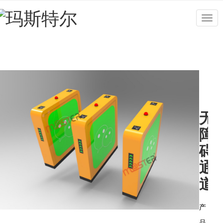
Togg
navig
无
障
碍
通
道
产
品