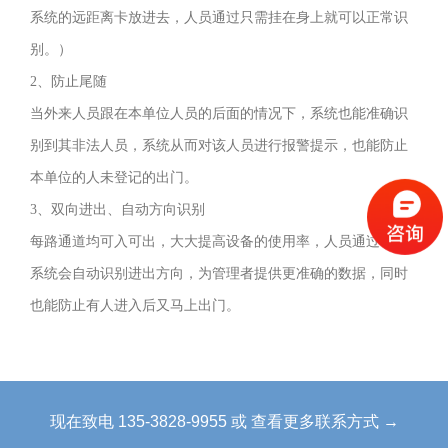
系统的远距离卡放进去，人员通过只需挂在身上就可以正常识
对
别。）
人
2、防止尾随
员
当外来人员跟在本单位人员的后面的情况下，系统也能准确识
通
别到其非法人员，系统从而对该人员进行报警提示，也能防止
道
本单位的人未登记的出门。
进
3、双向进出、自动方向识别
行
每路通道均可入可出，大大提高设备的使用率，人员通过时，
智
系统会自动识别进出方向，为管理者提供更准确的数据，同时
能
管
也能防止有人进入后又马上出门。
理
的
高
现在致电 135-3828-9955 或 查看更多联系方式 →
科