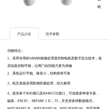
明：
智
能
技术参数
产品介绍
翼
闸
功能特点：
是
1、采用专用的ARM内核微处理器控制电路及数字定位技术，使
主
启动及控制平稳，让闸门自控能力更为准确
要
2、系统运行平稳、噪音小，结构简单可靠
针
3、机芯表面采用防锈防腐处理，经久耐用
对
人
4、提供多个RJ45接口及RS485/232接口，可连接多种读卡器，
员
磁条，EM ID， MIFARE 1 IC，TI，并支持多种数据格式，
通
WIEGRAND 26，WIEGRAND 34，WIEGRAND 66，也可连接