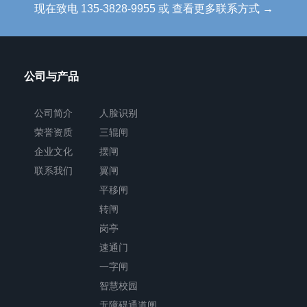
现在致电 135-3828-9955 或 查看更多联系方式 →
品
加
工
公司与产品
精
细、
公司简介
人脸识别
功
荣誉资质
三辊闸
能
企业文化
摆闸
齐
联系我们
翼闸
平移闸
全、
转闸
档
岗亭
次
速通门
高。
一字闸
智慧校园
智
无障碍通道闸