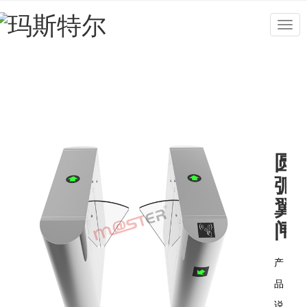
Togg
navig
圆
弧
翼
闸
产
品
说