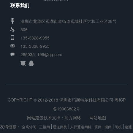
联系我们
能
翼
深圳市龙华区观湖街道街道观城社区大和工业区28号
闸
506
将
135-3828-9955
机
135-3828-9955
械、
2850351199@qq.com
电
子、
微
处
理
COPYRIGHT © 2012-2018 深圳市玛斯特尔科技有限公司
粤ICP
器
备19006862号
网站建设技术支持：
前方网络
网站地图
控
友情链接：
制
全高转闸
三辊闸
通道闸机
人行通道闸机
翼闸
摆闸
闸机
速通