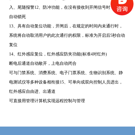
智
入、尾随报警12、防冲功能，在没有接收到开闸信号时，摆臂
能
自动锁死
三
13、
具有自动复位功能，开闸后，在规定的时间内未通行时，
辊
系统将自动取消用户的此次通行的权限，标准为开启后5秒自动
闸
复位
和
14、
红外感应复位，红外感应防夹功能(标准4对红外)
摆
断电后通道自动敞开，上电自动闭合
闸
可与门禁系统、消费系统、电子门票系统、生物识别系统、静
的
电测试仪等多种设备相衔接15、可单向或双向控制人员进出，
升
红外感应自由进、出通道
级
可直接用管理计算机实现远程控制与管理
产
品，
该
产