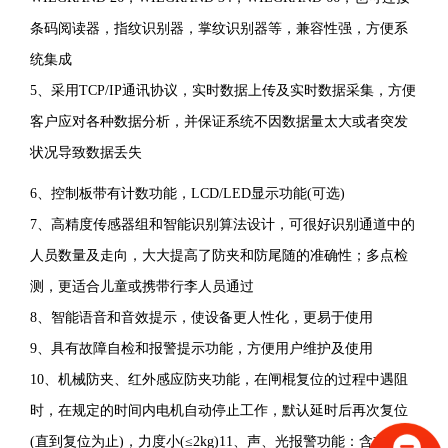
道
条码阅读器，指纹识别器，掌纹识别器等，兼容性强，方便系
进
统集成
行
5、
采用TCP/IP通讯协议，实时数据上传及实时数据采集，方便
智
客户应对各种数据分析，并保证系统不因数据量太大或者突发
能
状况导致数据丢失
管
6、控制板带有计数功能，LCD/LED显示功能(可选)
理
7、
高精度传感器组和智能识别算法设计，可很好识别通道中的
的
人员数量及走向，大大提高了防夹和防尾随的准确性；多点检
高
测，更适合儿童或携带行李人员通过
科
8、
智能语音和音效提示，使设备更人性化，更易于使用
技
9、
具有故障自检和报警提示功能，方便用户维护及使用
产
10、机械防夹、红外感应防夹功能，在闸棍复位的过程中遇阻
品，
时，在规定的时间内电机自动停止工作，默认延时后再次复位
是
(直到复位为止)，力度小(≤2kg)11、声、光报警功能：含非法闯