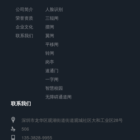
公司简介
人脸识别
区
荣誉资质
三辊闸
出
企业文化
摆闸
入
联系我们
翼闸
口
平移闸
实
转闸
现
岗亭
道
速通门
闸
一字闸
阻
智慧校园
无障碍通道闸
挡、
联系我们
放
行
深圳市龙华区观湖街道街道观城社区大和工业区28号
功
506
能，
135-3828-9955