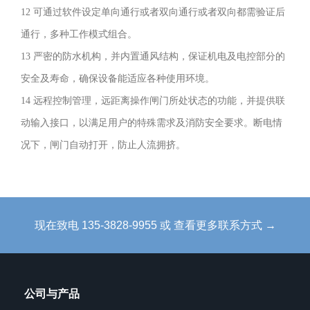
要
12 可通过软件设定单向通行或者双向通行或者双向都需验证后
应
通行，多种工作模式组合。
用
13 严密的防水机构，并内置通风结构，保证机电及电控部分的
于
安全及寿命，确保设备能适应各种使用环境。
应
14 远程控制管理，远距离操作闸门所处状态的功能，并提供联
急
动输入接口，以满足用户的特殊需求及消防安全要求。断电情
通
况下，闸门自动打开，防止人流拥挤。
道、
残
疾
人
现在致电 135-3828-9955 或 查看更多联系方式 →
通
道。
在
公司与产品
园