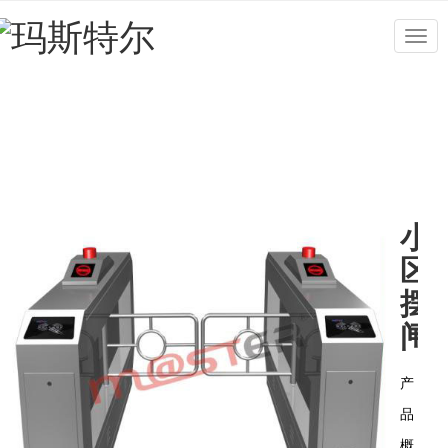
Togg
navig
小
区
摆
闸
产
品
概