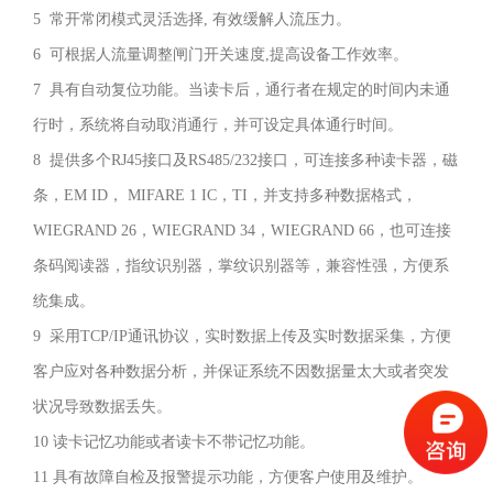
5 常开常闭模式灵活选择, 有效缓解人流压力。
型
6 可根据人流量调整闸门开关速度,提高设备工作效率。
美
7 具有自动复位功能。当读卡后，通行者在规定的时间内未通
观
行时，系统将自动取消通行，并可设定具体通行时间。
大
8 提供多个RJ45接口及RS485/232接口，可连接多种读卡器，磁
方、
条，EM ID， MIFARE 1 IC，TI，并支持多种数据格式，
防
WIEGRAND 26，WIEGRAND 34，WIEGRAND 66，也可连接
锈、
条码阅读器，指纹识别器，掌纹识别器等，兼容性强，方便系
耐
用。
统集成。
摆
9 采用TCP/IP通讯协议，实时数据上传及实时数据采集，方便
闸
客户应对各种数据分析，并保证系统不因数据量太大或者突发
系
状况导致数据丢失。
统
10 读卡记忆功能或者读卡不带记忆功能。
主
11 具有故障自检及报警提示功能，方便客户使用及维护。