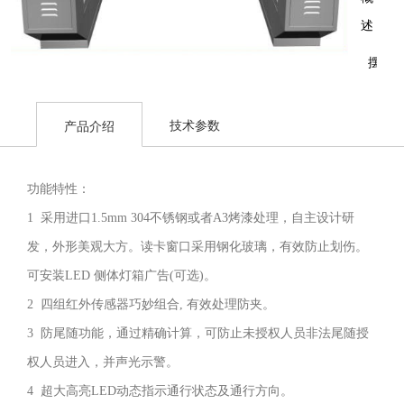
述：
摆
闸
采
技术参数
产品介绍
用
不
功能特性：
锈
1 采用进口1.5mm 304不锈钢或者A3烤漆处理，自主设计研
钢
发，外形美观大方。读卡窗口采用钢化玻璃，有效防止划伤。
板
可安装LED 侧体灯箱广告(可选)。
冲
2 四组红外传感器巧妙组合, 有效处理防夹。
压
3 防尾随功能，通过精确计算，可防止未授权人员非法尾随授
成
权人员进入，并声光示警。
型，
4 超大高亮LED动态指示通行状态及通行方向。
造