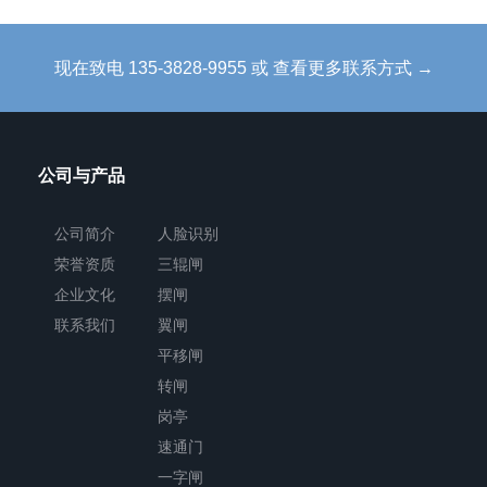
现在致电 135-3828-9955 或 查看更多联系方式 →
公司与产品
公司简介
人脸识别
荣誉资质
三辊闸
企业文化
摆闸
联系我们
翼闸
平移闸
转闸
岗亭
速通门
一字闸