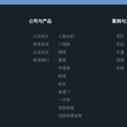
公司与产品
案例与
公司简介
人脸识别
景区
荣誉资质
三辊闸
车站
企业文化
摆闸
大厦
联系我们
翼闸
场馆
平移闸
学校
转闸
岗亭
速通门
一字闸
智慧校园
无障碍通道闸