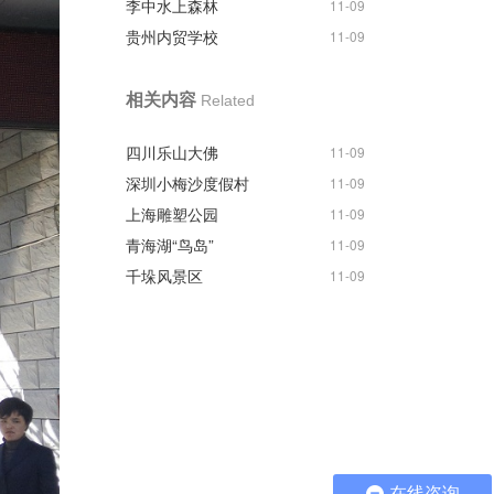
李中水上森林
11-09
贵州内贸学校
11-09
相关内容
Related
四川乐山大佛
11-09
深圳小梅沙度假村
11-09
上海雕塑公园
11-09
青海湖“鸟岛”
11-09
千垛风景区
11-09
在线咨询