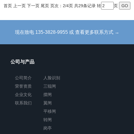
首页
上一页
下一页
尾页
页次：2/4页 共29条记录 转
页
现在致电 135-3828-9955 或 查看更多联系方式 →
公司与产品
公司简介
人脸识别
荣誉资质
三辊闸
企业文化
摆闸
联系我们
翼闸
平移闸
转闸
岗亭