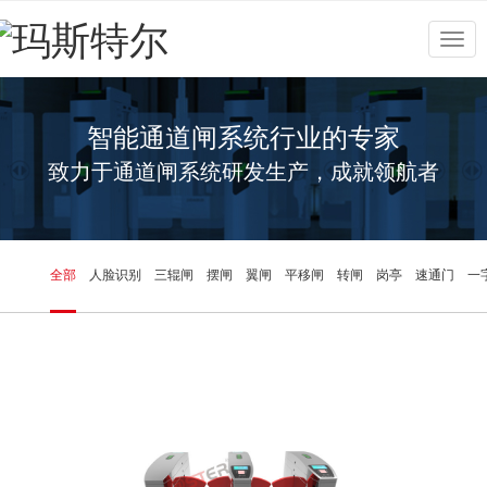
Togg
navig
智能通道闸系统行业的专家
致力于通道闸系统研发生产，成就领航者
全部
人脸识别
三辊闸
摆闸
翼闸
平移闸
转闸
岗亭
速通门
一