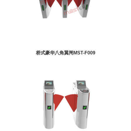
桥式豪华八角翼闸MST-F009