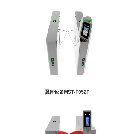
翼闸设备MST-F052F