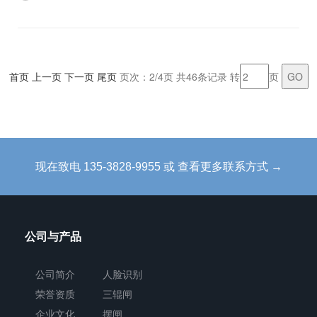
首页
上一页
下一页
尾页
页次：2/4页 共46条记录 转
页
现在致电 135-3828-9955 或 查看更多联系方式 →
公司与产品
公司简介
人脸识别
荣誉资质
三辊闸
企业文化
摆闸