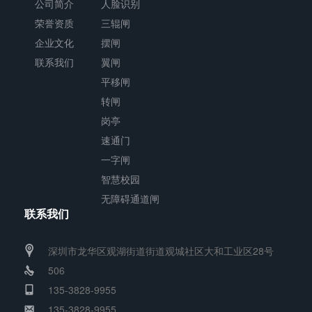
公司简介
人脸识别
荣誉资质
三辊闸
企业文化
摆闸
联系我们
翼闸
平移闸
转闸
岗亭
速通门
一字闸
智慧校园
无障碍通道闸
联系我们
深圳市龙华区观湖街道街道观城社区大和工业区28号
506
135-3828-9955
135-3828-9955