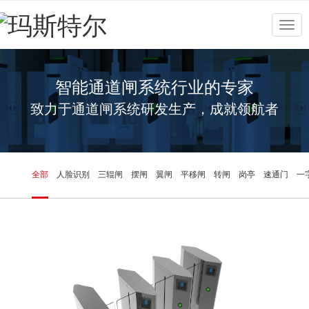
Togg
navig
智能通道闸系统行业的专家
致力于通道闸系统研发生产，成就领航者
全部
人脸识别
三辊闸
摆闸
翼闸
平移闸
转闸
岗亭
速通门
一